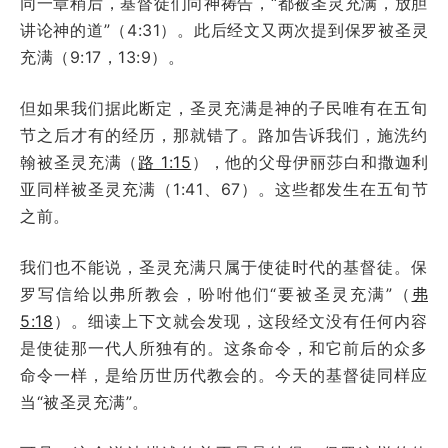
同一章稍后，基督徒们向神祷告，“都被圣灵充满，放胆
讲论神的道”（4:31）。此后经文又两次提到保罗被圣灵
充满（9:17，13:9）。
但如果我们据此断定，圣灵充满是神的子民唯有在五旬
节之后才有的经历，那就错了。路加告诉我们，施洗约
翰被圣灵充满（
路 1:15
），他的父母伊丽莎白和撒迦利
亚同样被圣灵充满（1:41、67）。这些都发生在五旬节
之前。
我们也不能说，圣灵充满只属于使徒时代的基督徒。保
罗写信给以弗所教会，吩咐他们“要被圣灵充满”（
弗
5:18
）。细读上下文就会发现，这段经文没有任何内容
是使徒那一代人所独有的。这条命令，和它前后的众多
命令一样，是给历世历代教会的。今天的基督徒同样应
当“被圣灵充满”。