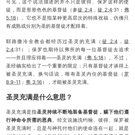
可见，这个说法描述的并不只是彼得、保罗这样的使
徒，而是形形色色的基督徒（参
徒 2:4
，
徒 2:4
:31；
弗
5:18
）。它也不是指某种更高层次的特殊祝福，仿佛只
有成熟或分别为圣的基督徒才配得着。
耶路撒冷全教会都经历过圣灵的充满（
徒 2:4
，
徒
2:4
:31）；保罗也期待以弗所的每一位基督徒去追求
——并且理应得着——圣灵的充满（
弗 5:18
）。不过，
圣经确实给出了一个重要的限定：只有基督徒才谈得上
被圣灵充满。换句话说，唯有圣灵内住的基督徒（
罗
8:9-11
；
弗 3:16
），才能被圣灵充满。
圣灵充满是什么意思？
圣灵充满是指
圣灵持续不断地装备基督徒，赐下他们遵
行神命令所需的恩典
。经文说施洗约翰、彼得、保罗被
圣灵充满时，总是与神托付他们的使命连在一起，就是