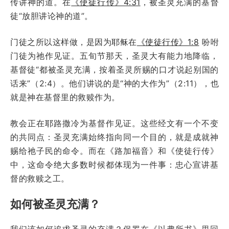
传讲神的道。在
《使徒行传》4:31
，被圣灵充满的基督
徒“放胆讲论神的道”。
门徒之所以这样做，是因为耶稣在
《使徒行传》1:8
吩咐
门徒为祂作见证。五旬节那天，圣灵大有能力地降临，
基督徒“都被圣灵充满，按着圣灵所赐的口才说起别国的
话来”（2:4）。他们讲说的是“神的大作为”（2:11），也
就是神在基督里的救赎作为。
教会正在耶路撒冷为基督作见证。这些经文有一个不变
的共同点：圣灵充满始终指向同一个目的，就是成就神
赐给祂子民的命令。而在《路加福音》和《使徒行传》
中，这命令绝大多数时候都体现为一件事：忠心宣讲基
督的救赎之工。
如何被圣灵充满？
我们该如何追求圣灵的充满？保罗在《以弗所书》里回