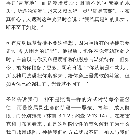
再是‘青草地’，而是漫漫黄沙；眼前不见‘可安歇的水
边’，所遇的溪流尝起来又咸又涩，灵里满是苦楚”。司布
真担心，人遇到这种光景时会说：“我若真是神的儿女，
断不至于如此。”
司布真劝诫基督徒不要这样想，因为神所有的圣徒都要
走过“令人困乏的旷野”。他提醒，也许在你年幼软弱之
时，主曾以与你灵命程度相称的恩慈与温柔待你，但如
今，祂为你预备了更多。司布真说：“你从前是个幼儿，
所以祂用皮裘把你裹起来，给你穿上最柔软的斗篷。但
如今你已经强壮了，光景就不同了。”
圣经告诉我们，神不是照着一样的方式对待每个基督
徒，而是按属灵生命的阶段——婴孩、青年、成人阶
段，而分别施教（
林前 3:1-2
；约壹 2:13-14）。在布雷
克和司布真看来，正是这种阶段性的带领解释了为什么
我们越是成熟，神待我们的方式就越不同。祂以与我们