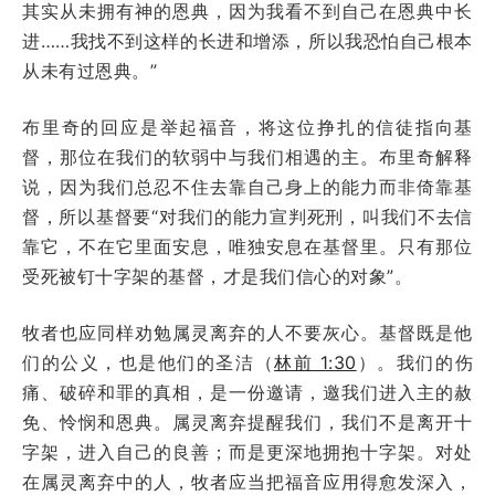
其实从未拥有神的恩典，因为我看不到自己在恩典中长
进……我找不到这样的长进和增添，所以我恐怕自己根本
从未有过恩典。”
布里奇的回应是举起福音，将这位挣扎的信徒指向基
督，那位在我们的软弱中与我们相遇的主。布里奇解释
说，因为我们总忍不住去靠自己身上的能力而非倚靠基
督，所以基督要“对我们的能力宣判死刑，叫我们不去信
靠它，不在它里面安息，唯独安息在基督里。只有那位
受死被钉十字架的基督，才是我们信心的对象”。
牧者也应同样劝勉属灵离弃的人不要灰心。基督既是他
们的公义，也是他们的圣洁（
林前 1:30
）。我们的伤
痛、破碎和罪的真相，是一份邀请，邀我们进入主的赦
免、怜悯和恩典。属灵离弃提醒我们，我们不是离开十
字架，进入自己的良善；而是更深地拥抱十字架。对处
在属灵离弃中的人，牧者应当把福音应用得愈发深入，