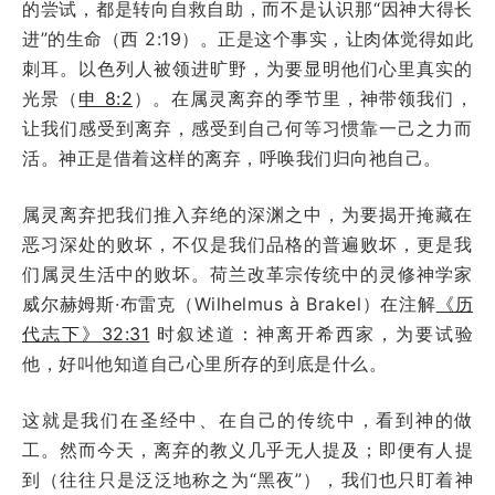
的尝试，都是转向自救自助，而不是认识那“因神大得长
进”的生命（西 2:19）。正是这个事实，让肉体觉得如此
刺耳。以色列人被领进旷野，为要显明他们心里真实的
光景（
申 8:2
）。在属灵离弃的季节里，神带领我们，
让我们感受到离弃，感受到自己何等习惯靠一己之力而
活。神正是借着这样的离弃，呼唤我们归向祂自己。
属灵离弃把我们推入弃绝的深渊之中，为要揭开掩藏在
恶习深处的败坏，不仅是我们品格的普遍败坏，更是我
们属灵生活中的败坏。荷兰改革宗传统中的灵修神学家
威尔赫姆斯·布雷克（Wilhelmus à Brakel）在注解
《历
代志下》32:31
时叙述道：神离开希西家，为要试验
他，好叫他知道自己心里所存的到底是什么。
这就是我们在圣经中、在自己的传统中，看到神的做
工。然而今天，离弃的教义几乎无人提及；即便有人提
到（往往只是泛泛地称之为“黑夜”），我们也只盯着神