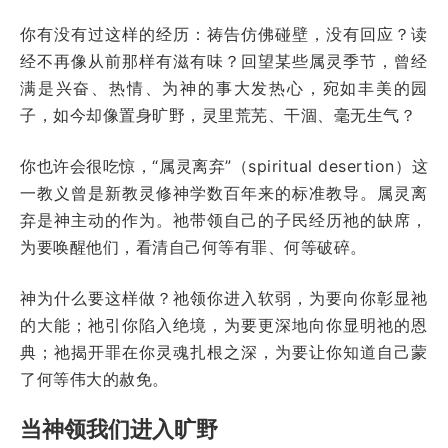
你有没有过这样的经历：祷告仿佛碰壁，没有回应？读
经不再像从前那样有滋有味？回望某些属灵季节，曾经
满是兴奋、热情、为神的事大发热心，宛如丰美的园
子，如今却像置身旷野，灵里荒芜、干涸、毫无生气？
你也许会很吃惊，“属灵离弃”（spiritual desertion）这
一教义曾是新教灵修神学数百年来的标准教导。属灵离
弃是神主动的作为。祂带领自己的子民经历祂的缺席，
为要唤醒他们，看清自己何等有罪、何等破碎。
神为什么要这样做？祂领你进入软弱，为要向你彰显祂
的大能；祂引你陷入绝境，为要更深地向你显明祂的恩
典；祂揭开罪在你灵魂扎根之深，为要让你知道自己蒙
了何等伟大的赦免。
当神领我们进入旷野