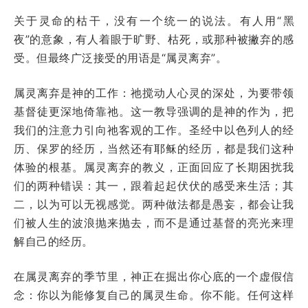
关于灵命的枯干，没有一个统一的说法。有人用“黑
夜”的意象，有人着眼于旷野、枯死，或那种被撇弃的感
受。但最终广泛接受的用语是“属灵离弃”。
属灵离弃是神的工作：祂搅动人心灵的深处，为要带领
基督徒更深地倚靠祂。这一教导强调的是神的作为，把
我们的注意力引向祂客观的工作。圣经中以色列人的经
历、保罗的经历，当然还有耶稣的经历，都是我们这种
体验的根基。属灵离弃的教义，正面回应了长期困扰我
们的两种错误：其一，跟着起起伏伏的感受来生活；其
二，以为可以无视感觉。两种做法都是愚妄，都会让我
们被人生的波浪抛来抛去，而不是通过基督的亮光来理
解自己的经历。
在属灵离弃的季节里，神正在掘出你心底的一个虚假信
念：你以为能修复自己的属灵生命。你不能。任何这样