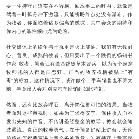
要一生持守正道实在不容易。回应事工的呼召，就像是
驾着一叶孤舟冲下激流，只能祈盼终点处没有瀑布。作
为牧者，你面临着诸多偏离的试探，其中会众的期待和
你内心的罪性倾向尤为危险。
社交媒体上的纷争与干扰更是火上浇油。我们有无数耐
心、善良、成熟的牧者，但只要出了一个跌倒的畅销书
作家-牧者，就会让有些基督徒草木皆兵，以为每个身穿
牧师袍的人都是自恋狂。正当的牧养权柄被贴上“有
毒”的标签。这种情况下，或许做个二手车销售也不算太
糟，毕竟没人会对别克汽车经销商如此苛刻。
然而，还有比放弃呼召、离开岗位更可怕的结局。当牧
者面对这些审视时，如果为了求得安宁、保住收入而不
发出先知的声音、不传讲圣经整全的教导，教会就会随
波逐流。真正的牧养勇气，在于预备好站上讲台，无论
前路如何都要宣讲上帝全备的旨意。唯有持守上帝完整