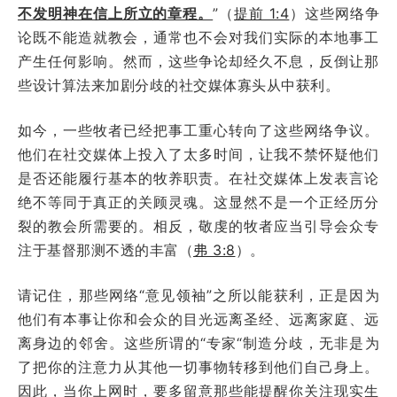
不发明神在信上所立的章程。
”（
提前 1:4
）这些网络争
论既不能造就教会，通常也不会对我们实际的本地事工
产生任何影响。然而，这些争论却经久不息，反倒让那
些设计算法来加剧分歧的社交媒体寡头从中获利。
如今，一些牧者已经把事工重心转向了这些网络争议。
他们在社交媒体上投入了太多时间，让我不禁怀疑他们
是否还能履行基本的牧养职责。在社交媒体上发表言论
绝不等同于真正的关顾灵魂。这显然不是一个正经历分
裂的教会所需要的。相反，敬虔的牧者应当引导会众专
注于基督那测不透的丰富（
弗 3:8
）。
请记住，那些网络“意见领袖”之所以能获利，正是因为
他们有本事让你和会众的目光远离圣经、远离家庭、远
离身边的邻舍。这些所谓的“专家“制造分歧，无非是为
了把你的注意力从其他一切事物转移到他们自己身上。
因此，当你上网时，要多留意那些能提醒你关注现实生