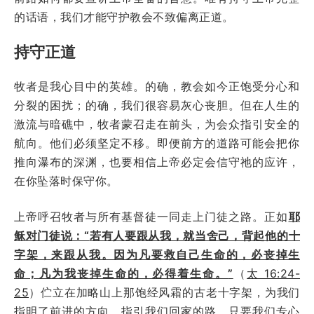
的话语，我们才能守护教会不致偏离正道。
持守正道
牧者是我心目中的英雄。的确，教会如今正饱受分心和
分裂的困扰；的确，我们很容易灰心丧胆。但在人生的
激流与暗礁中，牧者蒙召走在前头，为会众指引安全的
航向。他们必须坚定不移。即便前方的道路可能会把你
推向瀑布的深渊，也要相信上帝必定会信守祂的应许，
在你坠落时保守你。
上帝呼召牧者与所有基督徒一同走上门徒之路。正如
耶
稣对门徒说：“
若有人要跟从我，就当舍己，背起他的十
字架，来跟从我。因为凡要救自己生命的，必丧掉生
命；凡为我丧掉生命的，必得着生命。
”
（
太 16:24-
25
）伫立在加略山上那饱经风霜的古老十字架，为我们
指明了前进的方向，指引我们回家的路。只要我们专心