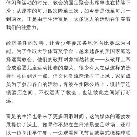
休闲和运动的时光。教会的固定聚会出席率也在持续下
滑：从原本的每月四次降至三次，如今更是低至每月一
到两次。正是由于生活富足，太多诱人的活动在争夺着
我们的注意力。
经济条件的改善，让
青少年参加各地体育比赛
成为可
能。为了争取大学体育奖学金，越来越多的美国家庭选
择远离教会。他们的敬拜对象悄然转变——从敬拜上帝
变成追逐儿童运动比赛的虚荣。很少有人在做这样的选
择时意识到这一点。但文化潮流渐渐占了上风，家庭成
员为了参加各自的活动，奔波在州际公路上，辗转于连
锁酒店之间，不仅远离了教会，也让彼此之间渐行渐
远。
富足的生活也带来了更多闲暇时间，这为媒体的蓬勃发
展提供了沃土。如果你不想在主日清晨去足球场，还可
以一边享用早午餐，一边观看网飞节目或美式橄榄球联