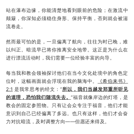
站在瀑布边缘，你能清楚地看到眼前的危险；在激流中
颠簸，你深知必须稳住身形、保持平衡，否则就会被湍
流卷走。
然而最可怕的是，一旦偏离了航向，往往为时已晚，难
以纠正。暗流早已将你推离安全地带。这正是为什么在
进行漂流活动时，我们需要一位经验丰富的向导。
每当我和教会领袖探讨他们在当今文化处境中的角色定
位时，这幅画面就会浮现在我的脑海中。
《希伯来书》
2:1
是我常思考的经文：“
所以，我们当越发郑重所听见
的道理，恐怕我们随流失去。
”福音就像岸边的灯塔，是
教会的固定参照物。只有让会众专注于福音，他们才能
意识到自己已经偏离了多远。也只有这样，他们才会奋
力对抗暗流，及时调整方向——但愿还来得及。