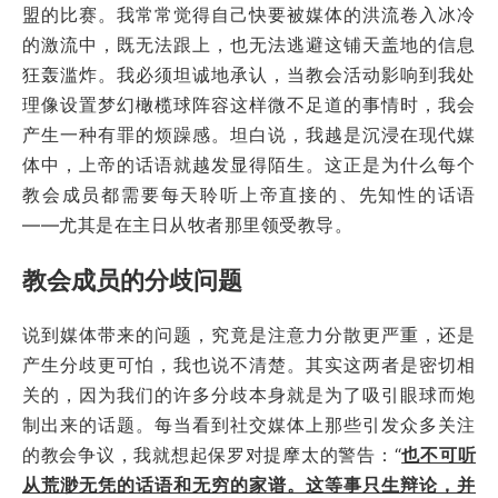
盟的比赛。我常常觉得自己快要被媒体的洪流卷入冰冷
的激流中，既无法跟上，也无法逃避这铺天盖地的信息
狂轰滥炸。我必须坦诚地承认，当教会活动影响到我处
理像设置梦幻橄榄球阵容这样微不足道的事情时，我会
产生一种有罪的烦躁感。坦白说，我越是沉浸在现代媒
体中，上帝的话语就越发显得陌生。这正是为什么每个
教会成员都需要每天聆听上帝直接的、先知性的话语
——尤其是在主日从牧者那里领受教导。
教会成员的分歧问题
说到媒体带来的问题，究竟是注意力分散更严重，还是
产生分歧更可怕，我也说不清楚。其实这两者是密切相
关的，因为我们的许多分歧本身就是为了吸引眼球而炮
制出来的话题。每当看到社交媒体上那些引发众多关注
的教会争议，我就想起保罗对提摩太的警告：“
也不可听
从荒渺无凭的话语和无穷的家谱。这等事只生辩论，并