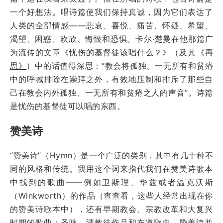
一个好想法。唱诗篇使我们保持真诚，因为它们表达了
人类的全部情感——悲哀、喜悦、痛苦、怀疑、希望、
渴望、困惑、欢欣、悔恨和恐惧。卡尔·楚曼在他那篇广
为流传的文章
《忧伤的基督徒该唱什么？》
（及其
《再
思》
）中的话值得深思：“教会将孤独、一无所有和贫瘠
中的呼喊排除在崇拜之外，有效地压制和排斥了那些自
己在教会内外孤独、一无所有和贫瘠之人的声音”。诗篇
是忧伤的基督徒可以唱的东西。
赞美诗
“赞美诗”（Hymn）是一个广泛的类别，其中有几十种不
同的风格和传统。我用这个词来指代我们在赞美诗歌本
中找到的歌曲——例如卫斯理、华兹或者温克沃斯
（Winkworth）的作品（查查看，这些人经常出现在你
的赞美诗歌本中），还有早期教会、宗教改革和大复兴
时期的歌曲；圣咏、清教徒作品和布道歌曲。赞美诗并