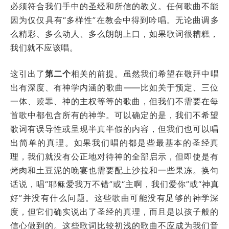
必须符合我们手中的圣经和所信的教义。任何歌曲不能
因为仅仅具有“多样性”在教会中得到吟唱。无论曲调多
么精彩、多么动人、多么朗朗上口，如果歌词很糟糕，
我们就不应该唱。
这引出了
第二个
相关的前提。虽然我们希望在敬拜中唱
出有深度、有神学内涵的歌曲——比如关于预定、三位
一体、赎罪、神的主权等等的歌曲，但我们不需要在每
首歌中都包含所有的神学。可以确定的是，我们不希望
歌词有误导性或呈现半真半假的内容，但我们也可以唱
出简单的真理。如果我们唱的都是些最基本的圣经真
理，我们就没有公正地对待神的全部启示，但即使是有
烤肉和土豆泥的晚宴也需要配上沙拉和一些果冻。换句
话说，唱“耶稣爱我万不错”或“主啊，我们爱你”或“神真
好”并没有什么问题。这些歌曲可能没有足够的神学深
度，但它们确实说出了圣经的真理，而且是以孩子般的
信心做到的。这些歌词比较初浅的歌曲不应成为我们音