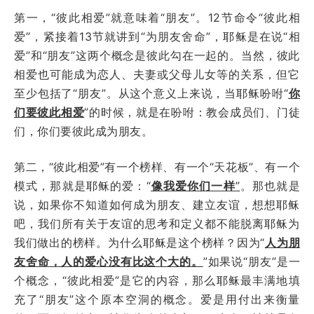
第一，“彼此相爱”就意味着“朋友”。12节命令“彼此相
爱”，紧接着13节就讲到“为朋友舍命”，耶稣是在说“相
爱”和“朋友”这两个概念是彼此勾在一起的。当然，彼此
相爱也可能成为恋人、夫妻或父母儿女等的关系，但它
至少包括了“朋友”。从这个意义上来说，当耶稣吩咐“
你
们要彼此相爱
”的时候，就是在吩咐：教会成员们、门徒
们，你们要彼此成为朋友。
第二，“彼此相爱”有一个榜样、有一个“天花板”、有一个
模式，那就是耶稣的爱：“
像我爱你们一样
”
。那也就是
说，如果你不知道如何成为朋友、建立友谊，想想耶稣
吧，我们所有关于友谊的思考和定义都不能脱离耶稣为
我们做出的榜样。为什么耶稣是这个榜样？因为“
人为朋
友舍命，人的爱心没有比这个大的。
”如果说“朋友”是一
个概念，“彼此相爱”是它的内容，那么耶稣最丰满地填
充了“朋友”这个原本空洞的概念。爱是用付出来衡量