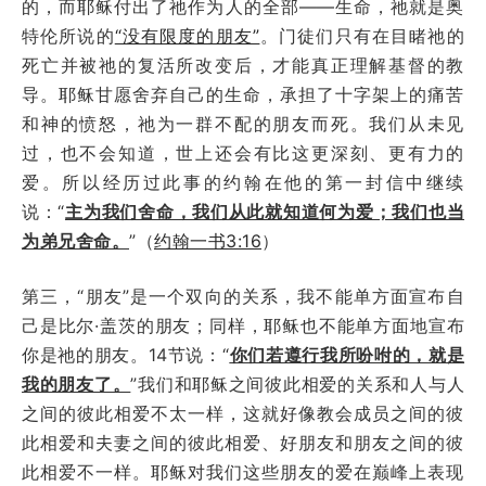
的，而耶稣付出了祂作为人的全部——生命，祂就是奥
特伦所说的
“没有限度的朋友”
。门徒们只有在目睹祂的
死亡并被祂的复活所改变后，才能真正理解基督的教
导。耶稣甘愿舍弃自己的生命，承担了十字架上的痛苦
和神的愤怒，祂为一群不配的朋友而死。我们从未见
过，也不会知道，世上还会有比这更深刻、更有力的
爱。所以经历过此事的约翰在他的第一封信中继续
说：“
主为我们舍命，我们从此就知道何为爱；我们也当
为弟兄舍命。
”（
约翰一书3:16
）
第三，“朋友”是一个双向的关系，我不能单方面宣布自
己是比尔·盖茨的朋友；同样，耶稣也不能单方面地宣布
你是祂的朋友。14节说：“
你们若遵行我所吩咐的，就是
我的朋友了。
”我们和耶稣之间彼此相爱的关系和人与人
之间的彼此相爱不太一样，这就好像教会成员之间的彼
此相爱和夫妻之间的彼此相爱、好朋友和朋友之间的彼
此相爱不一样。耶稣对我们这些朋友的爱在巅峰上表现