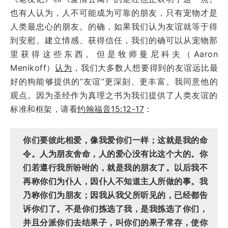
也有人认为，人不可能成为可靠的朋友，只有宠物才是
人类最忠心的朋友。的确，如果我们认为友谊就等于得
到安慰、建立情感、获得信任，我们的确可以从宠物那
里获得这些东西。但是牧师曼尼科夫（Aaron
Menikoff）
认为
，我们大多数人想要得到的友谊远比最
好的狗能够提供的“友谊”更深刻、更丰富。我同意他的
观点。因为圣经作为真理之书为我们提供了人类友谊的
标准和框架，请看
约翰福音15:12-17
：
你们要彼此相爱，像我爱你们一样；这就是我的命
令。人为朋友舍命，人的爱心没有比这个大的。你
们若遵行我所吩咐的，就是我的朋友了。以后我不
再称你们为仆人，因仆人不知道主人所做的事。我
乃称你们为朋友；因我从我父所听见的，已经都告
诉你们了。不是你们拣选了我，是我拣选了你们，
并且分派你们去结果子，叫你们的果子常存，使你