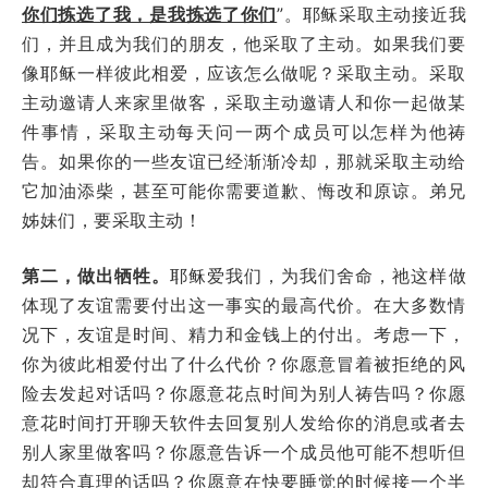
你们拣选了我，是我拣选了你们
”。耶稣采取主动接近我
们，并且成为我们的朋友，他采取了主动。如果我们要
像耶稣一样彼此相爱，应该怎么做呢？采取主动。采取
主动邀请人来家里做客，采取主动邀请人和你一起做某
件事情，采取主动每天问一两个成员可以怎样为他祷
告。如果你的一些友谊已经渐渐冷却，那就采取主动给
它加油添柴，甚至可能你需要道歉、悔改和原谅。弟兄
姊妹们，要采取主动！
第二，做出牺牲。
耶稣爱我们，为我们舍命，祂这样做
体现了友谊需要付出这一事实的最高代价。在大多数情
况下，友谊是时间、精力和金钱上的付出。考虑一下，
你为彼此相爱付出了什么代价？你愿意冒着被拒绝的风
险去发起对话吗？你愿意花点时间为别人祷告吗？你愿
意花时间打开聊天软件去回复别人发给你的消息或者去
别人家里做客吗？你愿意告诉一个成员他可能不想听但
却符合真理的话吗？你愿意在快要睡觉的时候接一个半