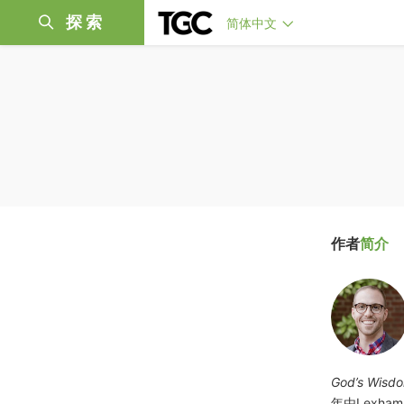
探索
简体中文
作者
简介
God’s Wisd
年由Lexh