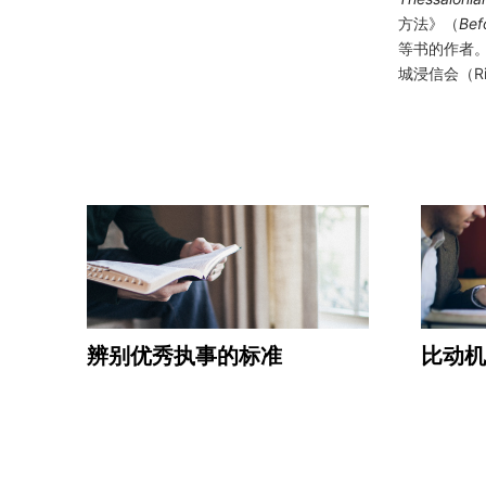
方法》（
Bef
等书的作者。
城浸信会（Rive
辨别优秀执事的标准
比动机