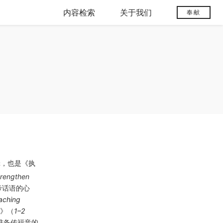
内容检索
关于我们
奉献
辑，也是
《执
trengthen
上帝话语的心
oaching
习》（
1–2
种准备传福音的