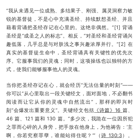
“我从未遇见一位成熟、多结果子、刚强、属灵洞察力敏
锐的基督徒，不是心中充满圣经、持续默想圣经、并且
藉着背诵把圣经存记在心里的。这绝非偶然。”[1] 背诵
圣经是“成圣之人的标志”。相反，“对圣经和圣经背诵兴
趣低落，几乎总是与对肤浅之事兴趣浓厚并行。”[2] 在
真实的基督徒生命中，圣经背诵具有关键性的优先次
序。它服事我们的灵魂；同时，这项操练也以独特的方
式，使我们能够服事他人的灵魂。
当你把圣经存记在心，就会经历“无法估量的时刻”——
你可以“从心里取出一段关键经文，面对面地，不必翻书
阅读而让它从你的灵魂中自然流出”，那样的即兴时
刻“会爆发出重要意义”。关键经文包括
《诗篇》16
篇、
46 篇、121 篇和 130 篇。“多少次，我跪在一位因所犯
之罪而心碎的人身旁，把手放在他身上，为他祷告：‘主
啊，你若究察罪孽，谁能站得住呢？’”（
诗 130:3
）。