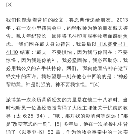
[3]
我们也能藉着背诵的经文，将恩典传递给朋友。2013
年，在一次小型祷告会中，约翰牧师为他的朋友戴夫祷
告。戴夫年纪较长，因即将飞往印度服事牧者而感到焦
虑。“我们围在戴夫身边祷告，我最后以
《以赛亚书》
41:10
结束：‘戴夫，不要惧怕，因为我与你同在；不要
惊惶，因为我是你的神。我必坚固你，我必帮助你，我
必用我公义的右手扶持你。阿们。’我向他宣告神在这节
经文中的应许。我盼望那一刻在他心中回响的是：‘神必
帮助我。神是刚强的。神不要我惊惶。’”[4]
派博第一次亲历背诵经文的力量是在他二十八岁时。当
时他听见一位圣经教授背诵了大段主耶稣关于忧虑的教
导（
太 6:25–34
）。“哦，那对我的影响何等深远！”那
是“改变范式的一刻”。[5] 多年后，他在一次圣餐礼中背
诵了
《以赛亚书》53 章
，作为他牧会事奉中的一次实