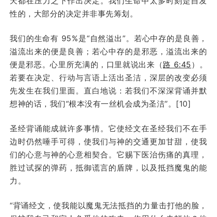
天都在压力之下作出决定。我们生命中太多时刻是自发
性的，大部分的决定并非事先筹划。
我们的生命有 95%是“自然溢出”。若心中存的是良善，
溢流出来的便是良善；若心中存的是邪恶，溢流出来的
便是邪恶。心里所充满的，口里就说出来（
路 6:45
）。
若要在决定、行动与言语上活出圣洁，深层的改变必须
先发生在我们里面。直白地说：若我们不深深背诵并默
想神的话，我们“根本没有一丝机会成为圣洁”。[10]
圣经背诵能成就许多事情。它使经文在圣经我们不在手
边时仍然唾手可得，使我们与神的交通更加甘甜，使我
们的心意与神的心意相契合。它赐下医治伤痛的真理，
胜过试探的弹药，抵御谎言的盾牌，以及抵挡魔鬼的能
力。
“背诵经文，使我能以魔鬼无法抵挡的力量击打他的脸，