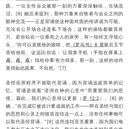
践。一位女性会众被那一刻的力量深深触动，当场流
泪。[6] 她后来提到，那种力量来自牧者与会众之间的
眼神交流——正是背诵使这种面对面的传讲成为可能。
无论在公开场合还是私下场合，这样的操练都极其有
力。若你站在一位垂死之人的床旁，有一段经文浮现心
头，“你可以直视他的眼睛，把
《罗马书》8 章
最后五节
背给他听。这远比你说：‘让我拿手机（手指在屏幕上
点、点、点
）找给你看’有力得多。那一刻，这样的动作
显得如此疏离、不自然。”[7]
圣经应用程序不能取代背诵，因为背诵远超简单的记
忆。背诵是借着“浸润在神的心意中”而重塑我们的思
维。藉此，我们的心意得以更新（
罗 12:2
）。[8] 的
确，“在完成它被设计要成就的工作——即在圣经与我们
的思想和心灵之间锻造连结这一点上，没有任何事物可
以取代圣经背诵。”[9] 这些连结至关重要，因为我们每