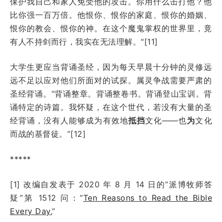
保护我自己和家人免受他的攻击。你用什么击打他？他
比你强一百万倍。他恨你、恨你的家庭、恨你的婚姻、
恨你的教会、恨你的神。在这个魔鬼掌权的世界里，竟
有人不持剑而行，我实在无法理解。"[11]
大学生更应当背诵圣经，因为每天早晨十分钟的灵修远
远不足以应对他们所面对的试探。属灵争战需要严肃的
圣经背诵。“背诵整章。背诵整卷书。背诵登山宝训。背
诵特定的诗篇。我怀疑，在这个世代，若没有大量的圣
经背诵，没有人能够成为有效地
抵挡
文化——也
为
文化
而战的基督徒。”[12]
*****
[1] 改编自发表于
2020 年 8 月 14 日
的“派博牧师答
疑”第 151
2
问：
“
Ten Reasons to Read the Bible
Every Day.
”