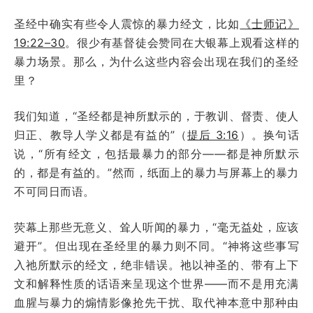
圣经中确实有些令人震惊的暴力经文，比如
《士师记》
19:22–30
。很少有基督徒会赞同在大银幕上观看这样的
暴力场景。那么，为什么这些内容会出现在我们的圣经
里？
我们知道，“圣经都是神所默示的，于教训、督责、使人
归正、教导人学义都是有益的”（
提后 3:16
）。换句话
说，“所有经文，包括最暴力的部分——都是神所默示
的，都是有益的。”然而，纸面上的暴力与屏幕上的暴力
不可同日而语。
荧幕上那些无意义、耸人听闻的暴力，“毫无益处，应该
避开”。但出现在圣经里的暴力则不同。“神将这些事写
入祂所默示的经文，绝非错误。祂以神圣的、带有上下
文和解释性质的话语来呈现这个世界——而不是用充满
血腥与暴力的煽情影像抢先干扰、取代神本意中那种由