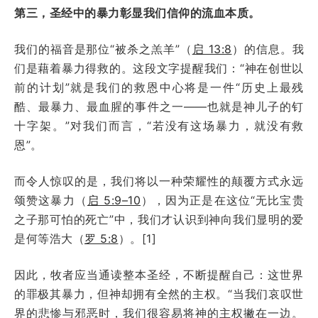
第三，圣经中的暴力彰显我们信仰的流血本质。
我们的福音是那位“被杀之羔羊”（
启 13:8
）的信息。我
们是藉着暴力得救的。这段文字提醒我们：“神在创世以
前的计划”就是我们的救恩中心将是一件“历史上最残
酷、最暴力、最血腥的事件之一——也就是神儿子的钉
十字架。”对我们而言，“若没有这场暴力，就没有救
恩”。
而令人惊叹的是，我们将以一种荣耀性的颠覆方式永远
颂赞这暴力（
启 5:9–10
），因为正是在这位“无比宝贵
之子那可怕的死亡”中，我们才认识到神向我们显明的爱
是何等浩大（
罗 5:8
）。[1]
因此，牧者应当通读整本圣经，不断提醒自己：这世界
的罪极其暴力，但神却拥有全然的主权。“当我们哀叹世
界的悲惨与邪恶时，我们很容易将神的主权撇在一边。