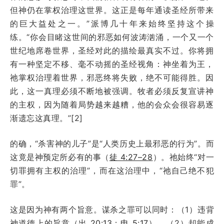
但神仍在掌权治理这世界。这正是每年通读圣经所带来
的巨大益处之一。”派博几十年来始终坚持这个操
练。“你会目睹这世间的邪恶如何波涛汹涌，一个又一个
世纪地席卷世界，圣经对此的描绘最真实不过。你将拥
有一种坚定不移、毫不动摇的圣经视角：神坐着为王，
祂掌权治理着世界，邪恶终将失败，绝不可能得胜。因
此，这一真理必须不断地被强调。牧者必须反复宣讲神
的主权，因为随着局势越来越糟，他的会众会很容易逐
渐遗忘这真理。”[2]
的确，“杀害神的儿子”是“人类历史上最邪恶的行为”。而
这竟是神预定所必有的事（
徒 4:27–28
）。祂始终“对一
切罪拥有主权的治理”，而在这治理中，“祂自己绝不犯
罪”。
这是因为神有两个旨意。谋杀之罪可以同时：（1）违背
神道德上的旨意（
出 20:13
；
申 5:17
），（2）却能成