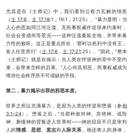
尤其是在《士师记》中，我们看到公权力瓦解的情形
（
士 17:6
，
士 17:18
:1，19:1，21:25）。“暴力显明：当
人心的恶如同江河泛滥、无民事权威作堤坝来约束时，
社会会变成何等景况——这种泛滥蔓延全地，并带来暴
力性的败坏。这正是重点所在：‘那时以色列中没有王，
各人任意而行’（
士 17:6
，
士 17:21
:25）。”因此，“整本
《士师记》就是在揭示：当人类在悖逆神的罪中不受约
束，会带来怎样的后果。”人心何其邪恶，民事权威成为
维持社会秩序所不可或缺的手段。
第二，暴力揭示出罪的邪恶本质。
世界之所以充满暴力，是因为人类的悖逆和堕落（参
创
3:1–24
）。堕落之后，“当那种敌对神、弃绝神、诋毁
神、亵慢神的背叛进入世界时——神的回应不只是审判
人的
情感
、
思想
、
意志
和
人际关系
，祂还将人的身体，