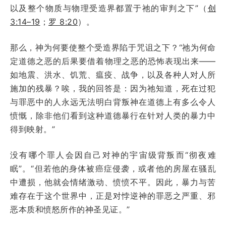
以及整个物质与物理受造界都置于祂的审判之下”（
创
3:14–19
；
罗 8:20
）。
那么，神为何要使整个受造界陷于咒诅之下？“祂为何命
定道德之恶的后果要借着物理之恶的恐怖表现出来——
如地震、洪水、饥荒、瘟疫、战争，以及各种人对人所
施加的残暴？唉，我的回答是：因为祂知道，死在过犯
与罪恶中的人永远无法明白背叛神在道德上有多么令人
愤慨，除非他们看到这种道德暴行在针对人类的暴力中
得到映射。”
没有哪个罪人会因自己对神的宇宙级背叛而“彻夜难
眠”。“但若他的身体被癌症侵袭，或者他的房屋在骚乱
中遭损，他就会情绪激动、愤愤不平。因此，暴力与苦
难存在于这个世界中，正是对悖逆神的罪恶之严重、邪
恶本质和愤怒所作的神圣见证。”