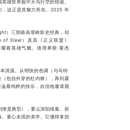
级英雄世界观中天马行空的怪诞。
，这正是其魅力所在。2025 年
ght
）三部曲虽堪称影史经典，却
 of Steel
）及其《正义联盟》
耀着英雄气概。借用希斯·莱杰
本清源。从明快的色调（与马特·
人战衣（包括外穿的红内裤），再到露
洋溢着纯粹的快乐，自信地邀请观
列便是典型），要么深陷续集、前
放、童心未泯的美学。它懂得拿捏