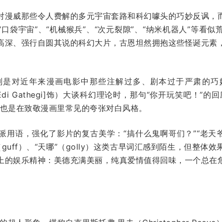
对漫威那些令人费解的多元宇宙套路和科幻噱头的巧妙反讽，
口袋宇宙”、“机械猴兵”、“次元裂隙”、“纳米机器人”等看
高深、强行自圆其说的科幻大片，古恩坦然拥抱这些怪诞元素
则是对近年来漫画电影中那些注解过多、剧本过于严肃的巧
迪·盖瑟吉[Edi Gathegi]饰）大谈科幻理论时，那句“你开玩笑吧
，也是在致敬漫画里常见的夸张对白风格。
的老派用语，强化了影片的复古美学：“搞什么鬼啊哥们？”“老天爷
”（guff）、“天哪”（golly）这类古早词汇感到陌生，但整
上的娱乐精神：美德充满美丽，纯真爱情值得回味，一个总在