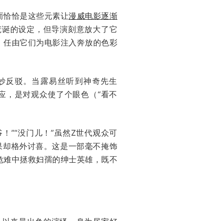
而恰恰是这些元素让
漫威电影逐渐
似荒诞的设定，但导演刻意放大了它
，任由它们为电影注入奔放的色彩
妙反驳。当露易丝听到神奇先生
！”的回应，是对观众使了个眼色（“看不
！”“没门儿！”虽然Z世代观众可
体效果却格外讨喜。这是一部毫不掩饰
危难中拯救妇孺的绅士英雄，既不