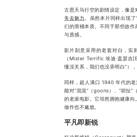
古恩天马行空的剧情设定，像是
失去魅力
。虽然本片同样出现了“
们的滑稽本质。不同于那些故作
与质感。
影片刻意采用的老套对白，实
（Mister Terrific 埃
懂没关系，我们也没弄明白”）
同样，超人满口 1940 年代
能对“混混”（goons）、“胡扯
的老派电影。它坦然拥抱健康向
做作也不尴尬。
平凡即新锐