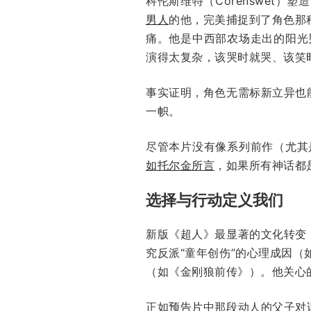
科伦斯维特（Corenswet）塑
男人
的他，完美捕捉到了角色那
痛。他是中西部农场走出的阳光
演得太复杂，该哭时就哭、该笑
事实证明，角色无需标新立异也
一帜。
尽管本片没有像系列前作（尤其
如托尔金所言
，如果所有神话都
选择与行动定义我们
新版《超人》最显著的文化转变
究反派“童年创伤”的心理成因（
（如《金刚狼前传》）。他关心
正如
预告片
中那段动人的父子对话，