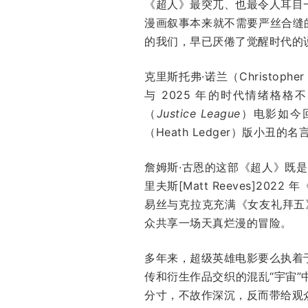
《超人》最突兀、也最令人耳目
漫画叙事本来就不需要严丝合缝的
的我们，早已厌倦了觉醒时代的
克里斯托弗·诺兰（Christophe
与 2025 年的时代情绪格格不
（
Justice League
）电影如今
（Heath Ledger）版小丑的
詹姆斯·古恩的这部《超人》既
里夫斯[Matt Reeves]
易丝与克拉克充满《女友礼拜五
众共享一场天真烂漫的冒险。
多年来，超级英雄电影要么执着
传和衍生作品交织的混乱“宇宙
分寸，不故作深沉，反而带给观