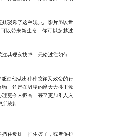
无疑驳斥了这种观点。影片虽以世
音可以带来新生命。你可以超越过
关注其现实抉择：无论过往如何，
饰），嫉妒驱使他做出种种狡诈又致命的行
怪物，还是在坍塌的摩天大楼下救
心理更令人振奋，甚至更加引人入
想所鼓舞。
身挡住爆炸，护住孩子，或者保护