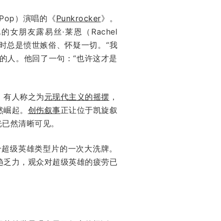
 Pop）演唱的《
Punkrocker
》。
的女朋友露易丝·莱恩（Rachel
记者时总是愤世嫉俗、怀疑一切。“我
的人。他回了一句：“也许这才是
。有人称之为
元现代主义的摇摆
，
然崛起。
创伤叙事
正让位于凯旋叙
光已然清晰可见。
整个超级英雄类型片的一次大洗牌。
趋乏力，观众对超级英雄的疲劳已