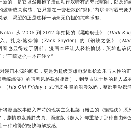
一新的，是它坦然拥抱了漫画动作戏特有的夸张喧闹，以及超
逻辑或真实感，它只需在一套松散的“规则”内尽情挥洒想象力
说教，渴望的正是这样一场毫无负担的纯粹乐趣。
r Nola）从 2005 到 2012 年拍摄的《黑暗骑士》（
Dark Kni
入。扎克·施奈德（Zack Snyder）的《钢铁之躯》（
Man
回看也显得过于阴郁。漫画本应让人轻松愉悦，英雄也该闪
名言：“干嘛这么一本正经？”
是对漫画本源的回归，更是为超级英雄电影重拾欢乐与人性的正
2022 年《新蝙蝠侠》的暗黑风格截然相反），到复古味十足的超
》（
His Girl Friday
）式俏皮斗嘴的浪漫戏码，整部电影都
于将漫画故事嵌入严苛的现实主义框架（诺兰的《蝙蝠侠》系
”中，剧情越发臃肿失真。而这版《超人》却重拾了那种自由奔
众一种难得的畅快与解放感。