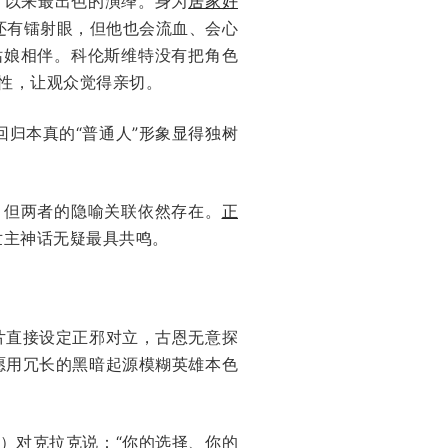
ve）以来最出色的演绎。身为
居家好
还有镭射眼，但他也会流血、会心
姑娘相伴。科伦斯维特没有把角色
的人性，让观众觉得亲切。
回归本真的“普通人”形象显得独树
，但两者的隐喻关联依然存在。
正
世主神话无疑最具共鸣。
片直接设定正邪对立，古恩无意探
愿用冗长的黑暗起源模糊英雄本色
ce]饰）对克拉克说：“你的选择、你的