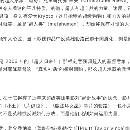
造的超人形象，堪称自克里斯托弗·里夫（Christopher Ree
种令人着迷的平凡特质。的确，超人有超自然的力量、速度，
男孩，身边有爱犬Krypto（这只抢镜的超级狗狗）和心爱的
时就笑，虽是“
超人类
”（metahuman），却始终保有可贵
能扣人心弦。当下影视作品中
反英雄套路已趋于同质化
，倒是
是 2006 年的《超人归来》）那样刻意强调超人的基督意象
是对耶稣基督这一“真实神话”的折射回响，那么超人承载的救
，在于它摒弃了近年来超级英雄电影对“起源故事”的执念。影
如《小丑》《
库伊拉
》、《
魔法坏女巫
》等片的套路），也不
的不是英雄或反派如何形成，而是他们此刻如何运用力量。
养父乔纳森（普鲁伊特·泰勒·文斯[Pruitt Taylor Vin