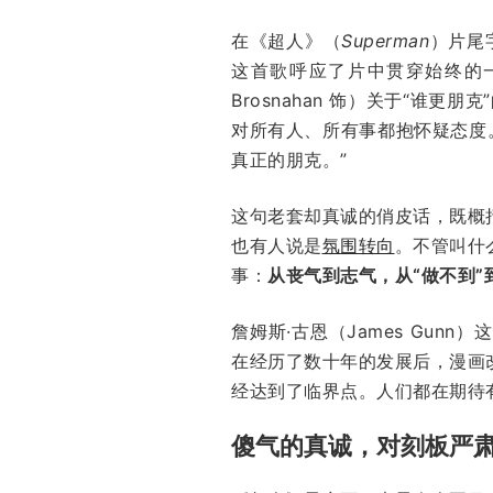
在《超人》（
Superman
）片尾字
这首歌呼应了片中贯穿始终的一个玩
Brosnahan 饰）关于“谁
对所有人、所有事都抱怀疑态度
真正的朋克。”
这句老套却真诚的俏皮话，既概
也有人说是
氛围转向
。不管叫什
事：
从丧气到志气，从“做不到”到
詹姆斯·古恩（James Gu
在经历了数十年的发展后，漫画
经达到了临界点。人们都在期待
傻气的真诚，对刻板严