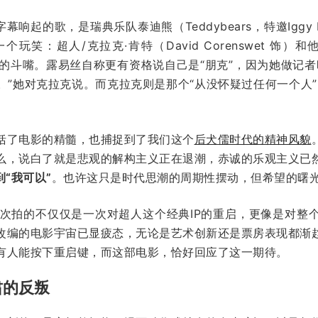
幕响起的歌，是瑞典乐队泰迪熊（Teddybears，特邀Iggy
笑：超人/克拉克·肯特（David Corenswet 饰）和他
更朋克”的斗嘴。露易丝自称更有资格说自己是“朋克”，因为她做
。”她对克拉克说。而克拉克则是那个“从没怀疑过任何一个人”
括了电影的精髓，也捕捉到了我们这个
后犬儒时代的精神风貌
么，说白了就是悲观的解构主义正在退潮，赤诚的乐观主义已
“我可以”
。也许这只是时代思潮的周期性摆动，但希望的曙
nn）这次拍的不仅仅是一次对超人这个经典IP的重启，更像是对
改编的电影宇宙已显疲态，无论是艺术创新还是票房表现都渐
有人能按下重启键，而这部电影，恰好回应了这一期待。
肃的反叛