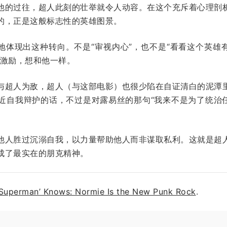
他的过往，超人此刻的壮举就令人动容。在这个充斥着心理剖
的，正是这般标志性的英雄图景。
地体现出这种转向。不是“审视内心”，也不是“看看这个英雄
到激励，想和他一样。
与超人为敌，超人（与这部电影）也很少陷在自证清白的泥潭
近自我辩护的话，不过是对露易丝的那句“我来不是为了统治任
他人胜过沉溺自我，以力量帮助他人而非谋取私利。这就是超
成了最实在的朋克精神。
‘Superman’ Knows: Normie Is the New Punk Rock
.