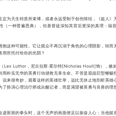
注定为天生特质所束缚，或者永远受制于创伤情结，《超人》
性（一种普遍恩典），但基督徒深知其背后更深的真理：福
拥抱这种可能性。它让观众不再沉溺于角色的心理阴影，转而
善用所托付给你的光阴？
x Luthor，尼古拉斯·霍尔特[Nicholas Hoult]
则用朴实无华的英勇行动拯救无辜生命。不管是迎战巨型蜥蜴
。说来很奇妙，观看这样的英雄壮举，远比无休止地剖析英雄
为了扮演心理治疗师或尖酸记者，而是渴望被英勇与良善的理
血迹斑斑的拳头时，这个无声的画面便足以振奋人心；当他挺