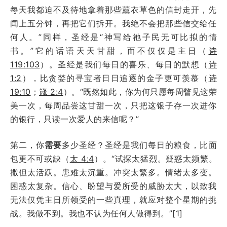
每天我都迫不及待地拿着那些薰衣草色的信封走开，先
闻上五分钟，再把它们拆开。我绝不会把那些信交给任
何人。”同样，圣经是“神写给祂子民无可比拟的情
书。”它的话语天天甘甜，而不仅仅是主日（
诗
119:103
）。圣经是我们每日的喜乐、每日的默想（
诗
1:2
），比贪婪的寻宝者日日追逐的金子更可羡慕（
诗
19:10
；
箴 2:4
）。“既然如此，你为何只愿每周瞥见这荣
美一次，每周品尝这甘甜一次，只把这银子存一次进你
的银行，只读一次爱人的来信呢？”
第二，你
需要
多少圣经？圣经是我们每日的粮食，比面
包更不可或缺（
太 4:4
）。“试探太猛烈。疑惑太频繁。
撒但太活跃。患难太沉重。冲突太繁多。情绪太多变。
困惑太复杂。信心、盼望与爱所受的威胁太大，以致我
无法仅凭主日所领受的一些真理，就应对整个星期的挑
战。我做不到。我也不认为任何人做得到。”[1]