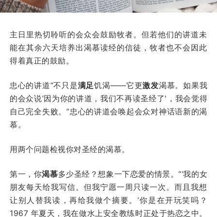
主日里热切聆听的会众会鼓励牧者。但若他们的讲道未
能在其余六天培养出渴慕读经的信徒，牧者也不会因此
得着真正的鼓励。
忠心的讲道“不只是
满足
饥渴——它更
激发
渴慕。如果我
的会众说’因为你的讲道，我们不再读圣经了'，我会觉得
自己完全失败。”忠心的讲道会唤起会众对神话语新的渴
慕。
用两个问题检视你对圣经的渴慕。
第一，你
渴慕
多少圣经？想象一下恋爱的情景。“‘我的女
朋友每天给我写信。但我宁愿一周只读一次。而且我想
让别人替我读，再给我做个摘要。’你是在开玩笑吗？
1967 年夏天，我在做水上安全教练时正处于热恋之中。