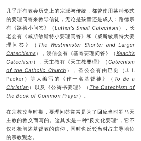
几乎所有教会历史上的宗派与传统，都曾使用某种形式
的要理问答来教导信徒，无论是孩童还是成人：路德宗
有《路德小问答》（
Luther’s Small Catechism
），长
老会有《威斯敏斯特小要理问答》和《威斯敏斯特大要
理问答》（
The Westminster Shorter and Larger
Catechisms
），浸信会有《基奇要理问答》（
Keach’s
Catechism
），天主教有《天主教要理》（
Catechism
of the Catholic Church
），圣公会有由巴刻（J. I.
Packer）等人编写的《作一名基督徒》（
To Be a
Christian
）以及《公祷书要理》（
The Catechism of
the Book of Common Prayer
）。
在宗教改革时期，要理问答常常是为了回应当时罗马天
主教的教义而写的。这其实是一种“反文化要理”，它不
仅积极阐述基督教的信仰，同时也反驳当时占主导地位
的宗教观念。