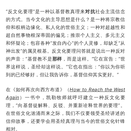
“反文化要理”是一种以基督教真理来
对抗
社会主流信念
的方式。当今文化的主导思想是什么？是一种将宗教信
仰和权柄边缘化、私人化的世俗主义；一种对超越性和
超自然事物根深蒂固的偏见；推崇个人主义、多元主义
和怀疑论；包容各种“发自内心”的个人灵修，却缺乏“从
神出发”的属灵根基。反文化要理问答就是说出一种反对
的声音：“基督教不是
那样
，而是这样。”它在宣告：“世
界这样说，圣经却这样说。”它也在指出：“你以为你听
到的已经够好，但让我告诉你，基督信仰其实更好。”
在《如何再次向西方布道》（
How to Reach the West
Again
）一书中，凯勒牧师就呼吁建立一种反文化要
理，“向基督徒解释、反驳、并重新诠释世界的要理”。
在世俗文化汹涌而来之际，我们不仅要领受圣经讲述的
信仰故事，还要学会用圣经真理与当今的世俗文化针锋
相对。