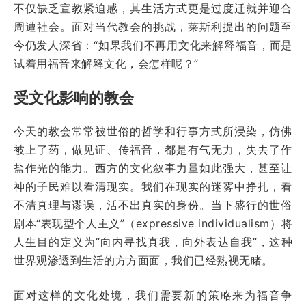
不仅缺乏宣教紧迫感，其生活方式更是过度迁就并迎合
周遭社会。面对当代教会的挑战，莱斯利提出的问题至
今仍发人深省：“如果我们不再用文化来解释福音，而是
试着用福音来解释文化，会怎样呢？”
受文化影响的教会
今天的教会常常被世俗的哲学和行事方式所浸染，仿佛
被上了药，做见证、传福音，都是有气无力，失去了作
盐作光的能力。西方的文化叙事力量如此强大，甚至让
神的子民难以看清现实。我们在现实的迷雾中挣扎，看
不清真理与谬误，活不出真实的身份。当下盛行的世俗
剧本“表现型个人主义”（expressive individualism）将
人生目的定义为“向内寻找真我，向外表达自我”，这种
世界观渗透到生活的方方面面，我们已经熟视无睹。
面对这样的文化处境，我们需要新的策略来为福音争