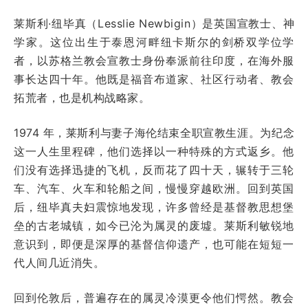
莱斯利·纽毕真（Lesslie Newbigin）是英国宣教士、神
学家。这位出生于泰恩河畔纽卡斯尔的剑桥双学位学
者，以苏格兰教会宣教士身份奉派前往印度，在海外服
事长达四十年。他既是福音布道家、社区行动者、教会
拓荒者，也是机构战略家。
1974 年，莱斯利与妻子海伦结束全职宣教生涯。为纪念
这一人生里程碑，他们选择以一种特殊的方式返乡。他
们没有选择迅捷的飞机，反而花了四十天，辗转于三轮
车、汽车、火车和轮船之间，慢慢穿越欧洲。回到英国
后，纽毕真夫妇震惊地发现，许多曾经是基督教思想堡
垒的古老城镇，如今已沦为属灵的废墟。莱斯利敏锐地
意识到，即便是深厚的基督信仰遗产，也可能在短短一
代人间几近消失。
回到伦敦后，普遍存在的属灵冷漠更令他们愕然。教会