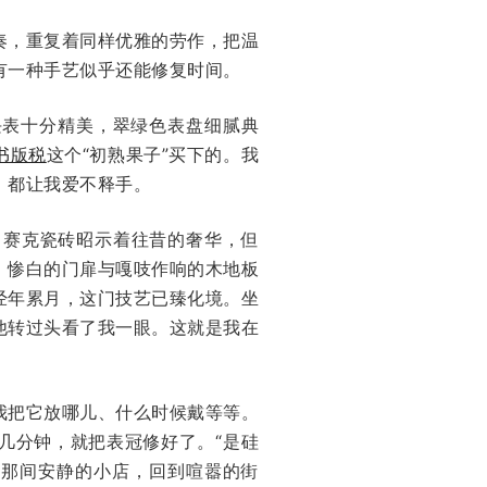
奏，重复着同样优雅的劳作，把温
有一种手艺似乎还能修复时间。
块表十分精美，翠绿色表盘细腻典
书版税
这个“初熟果子”买下的。我
，都让我爱不释手。
马赛克瓷砖昭示着往昔的奢华，但
，惨白的门扉与嘎吱作响的木地板
经年累月，这门技艺已臻化境。坐
他转过头看了我一眼。这就是我在
我把它放哪儿、什么时候戴等等。
几分钟，就把表冠修好了。“是硅
出那间安静的小店，回到喧嚣的街