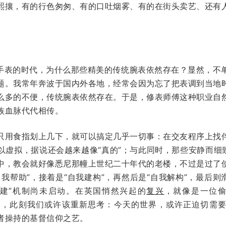
熙攘，有的行色匆匆、有的口吐烟雾、有的在街头卖艺、还有
。
和智能手表的时代，为什么那些精美的传统腕表依然存在？显然，
题。我常年奔波于国内外各地，经常会因为忘了把表调到当地
么多的不便，传统腕表依然存在。于是，修表师傅这种职业自
族血脉代代相传。
只用食指划上几下，就可以搞定几乎一切事：在交友程序上找
以虚拟，据说还会越来越像“真的”；与此同时，那些安静而细致
中，教会就好像悉尼那幢上世纪二十年代的老楼，不过是过了
我帮助”，接着是“自我建构”，再然后是“自我解构”，最后则
重建”机制尚未启动。在英国悄然兴起的
复兴
，就像是一位偷
nqueror），此刻我们或许该重新思考：今天的世界，或许正迫切
者操持的基督信仰之艺。