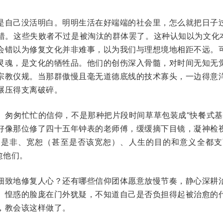
是自己没活明白。明明生活在好端端的社会里，怎么就把日子
错。这些失败者不过是被淘汰的群体罢了。这种认知以为文化本
会错以为修复文化并非难事，以为我们与理想境地相距不远。
灵魂，是文化的牺牲品。他们的创伤深入骨髓，对时间无知无
宗教仪规。当那群傲慢且毫无道德底线的技术寡头，一边得意
碾压得支离破碎。
、匆匆忙忙的信仰，不是那种把片段时间草草包装成“快餐式基
好像那位修了四十五年钟表的老师傅，缓缓摘下目镜，凝神检
、是非、宽恕（甚至是否该宽恕）、人生的目的和意义全都支
愈他们。
细致地修复人心？还有哪些信仰团体愿意放慢节奏，静心深耕
、惶惑的脸庞在门外犹疑，不知道自己是否负担得起被治愈的
，教会该这样做了。