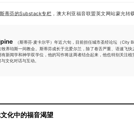
斯蒂芬的Substack专栏
，澳大利亚福音联盟英文网站蒙允转
pine
（斯蒂芬·麦卡尔平）年近六旬，目前担任城市圣经论坛（City Bibl
在牧养珀斯一间教会。斯蒂芬成长于北爱尔兰，除了卷舌严重、语速飞快
拥有新闻学和神学双学位，他的写作将这两者结合起来，他也特别关注植
何与文化对话与互动。
元文化中的福音渴望
a