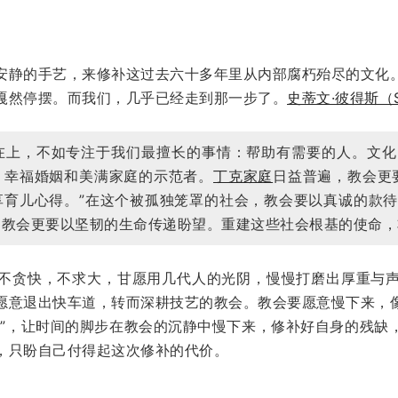
安静的手艺，来修补这过去六十多年里从内部腐朽殆尽的文化
嘎然停摆。而我们，几乎已经走到那一步了。
史蒂文·彼得斯（St
在上，不如专注于我们最擅长的事情：帮助有需要的人。文化
、幸福婚姻和美满家庭的示范者。
丁克家庭
日益普遍，教会更
享育儿心得。”在这个被孤独笼罩的社会，教会要以真诚的款
，教会更要以坚韧的生命传递盼望。重建这些社会根基的使命，
不贪快，不求大，甘愿用几代人的光阴，慢慢打磨出厚重与
愿意退出快车道，转而深耕技艺的教会。教会要愿意慢下来，
艺”，让时间的脚步在教会的沉静中慢下来，修补好自身的残缺
，只盼自己付得起这次修补的代价。