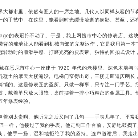
界大都市里，依然有匠人的一席之地。几代人以同样从容的节
一的手艺中。在这里，能看到时光缓慢流逝的身影。甚至，还
esage的表冠拧不动了。于是，我上网搜市中心的修表店。这
透背的玻璃让人能看到机械内部的完整运作，它是我用
第一本
冠转动时的顺滑手感、打磨光亮的皮表带、独特的回扣式设计
藏在悉尼市中心一座建于 1920 年代的老楼里。深色木墙与
混凝土的摩天大楼淹没。电梯门窄得出奇，三楼走廊逼仄幽长
悄悄的。这是修表匠的圣所。只做一样事，只专注一门手艺。
傅，戴着单只放大眼镜，桌前摆着一排小巧精密的金属工具。
五年修表经验。
算着别太贵啊。他听完之后又问了几句——手表几年了、平常
猫一样，他接过了我的手表。他走到工作台前，安静地鼓捣了
钱，他手一扬，温和地拒绝了我的坚持。连声道谢后，我走